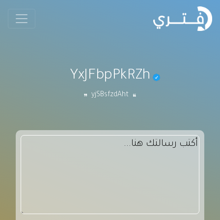
YxJFbpPkRZh
yjSBsfzdAht