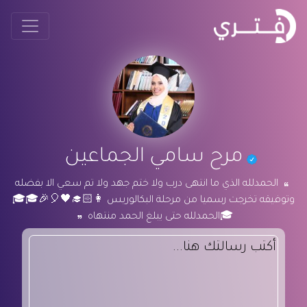
مرح سامي الجماعين
الحمدلله الذي ما انتهى درب ولا ختم جهد ولا تم سعي الا بفضله
وتوفيقه تخرجت رسميا من مرحلة البكالوريس 👩🏻‍🎓🖤🎈🎉🎓🎓
🎓الحمدلله حتى يبلغ الحمد منتهاه