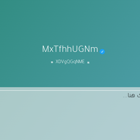
MxTfhhUGNm
XDVgQGqNME