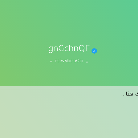
gnGchnQF
nsfwMbeIuOqi