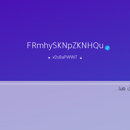
FRmhySKNpZKNHQu
xDsBaPWWiT