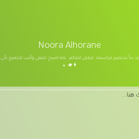
Noora Alhorane
بدأ بتحضير مراسمه.. ليعلن للعالم.. بانه اصبح حليفي وأثبت للجميع بأني ك
👩‍🎓