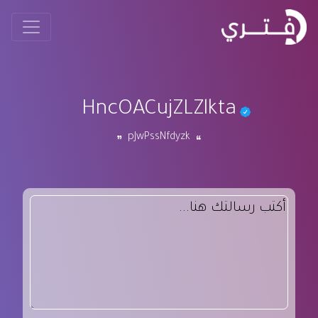
HncOACujZLZlkta
pJwPssNfdyzk