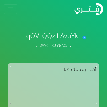
qOVrQQziLAvuYkr
MVVCmXUhNxACv