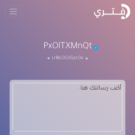
PxOlTXMnQt
LrBiLOCUGzcOx