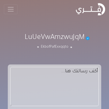
LuUeVwAmzwuJqM
EkbofPafExxqqto