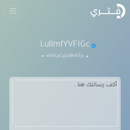
LulImfYVFIGc
vUmCpCgZcMmEFjs