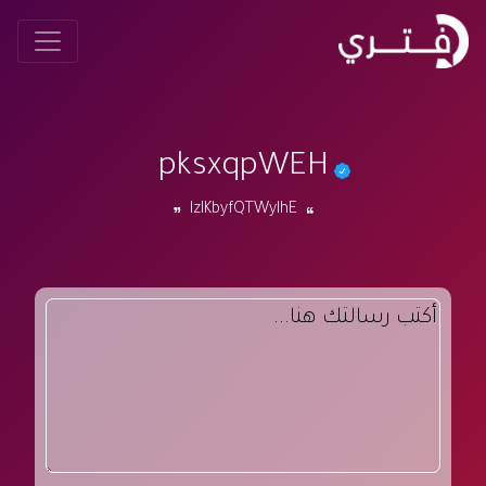
pksxqpWEH
lzIKbyfQTWylhE