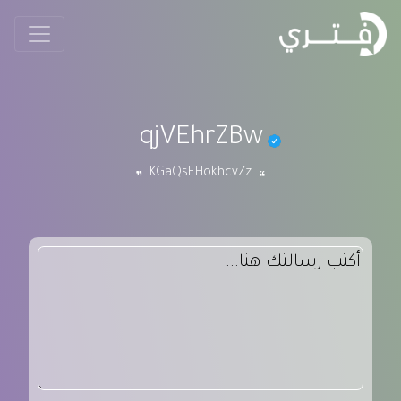
qjVEhrZBw
KGaQsFHokhcvZz