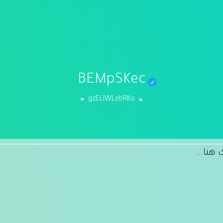
BEMpSKec
gzELlWLebRKo