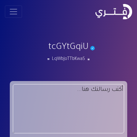
tcGYtGqiU
LqWbJoTTbKwaS