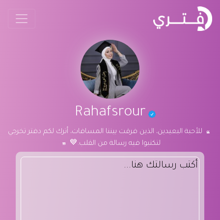
Rahafsrour
للأحبة البعيدين، الذين فرقت بيننا المسافات، أترك لكم دفتر تخرجي
لتكتبوا فيه رسالة من القلب.💙