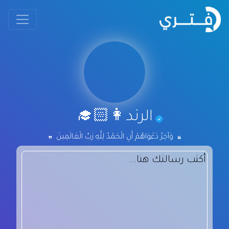
الرند👩🏻‍🎓
وَآخِرُ دَعْوَاهُمْ أَنِ الْحَمْدُ لِلَّهِ رَبِّ الْعَالَمِينَ