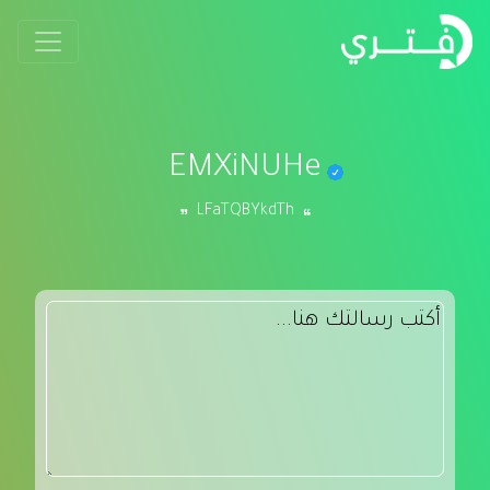
EMXiNUHe
LFaTQBYkdTh