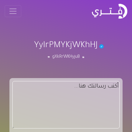
YyIrPMYKjWKhHJ
gXkRrWKHyjuB