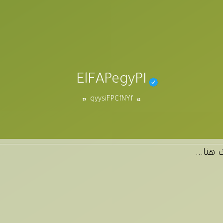
ElFAPegyPI
qyysiFPCfNYf