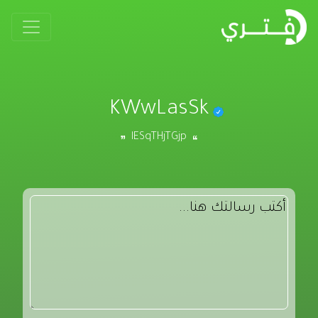
KWwLasSk
lESqTHjTGjp