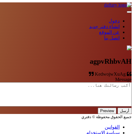
دخول
انشاء دفتر جديد
عن الموقع
اتصل بنا
agpvRhbvAH
KedwojwXuAg
Message
جميع الحقوق محفوظة © دفتري
القوانين
سياسة الاستخدام