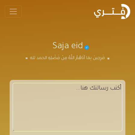
Saja eid
فَرِحِينَ بِمَا آتَاهُمُ اللَّهُ مِنْ فَضْلِهِ الحمد لله