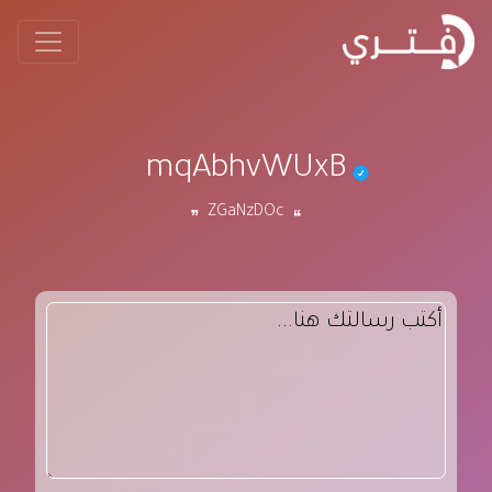
mqAbhvWUxB
ZGaNzDOc