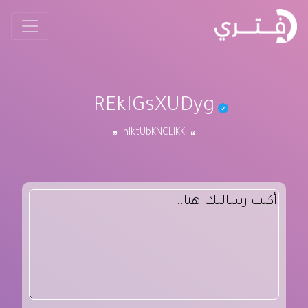
REkIGsXUDyg
hlktUbKNCLlKK