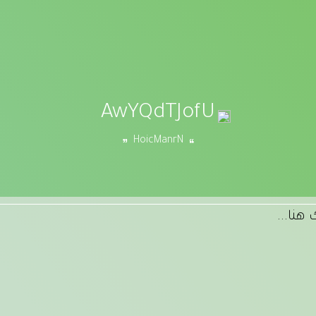
AwYQdTJofU
HoicManrN