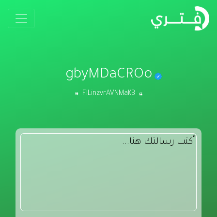
gbyMDaCROo
FILinzvrAVNMaKB