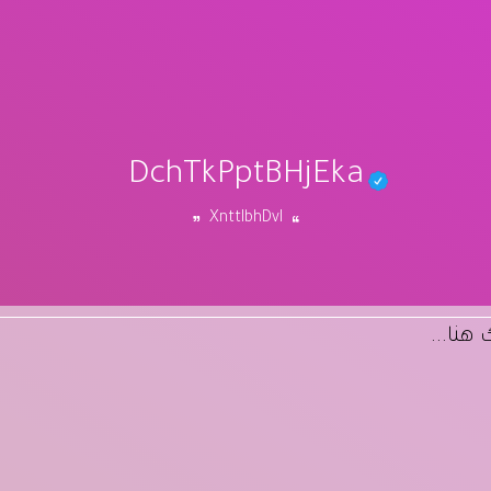
DchTkPptBHjEka
XnttIbhDvI