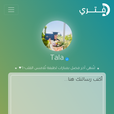
Tala
لنُنهي آخر فصل بعبارات لطيفة تُلامس القلب✨♥️