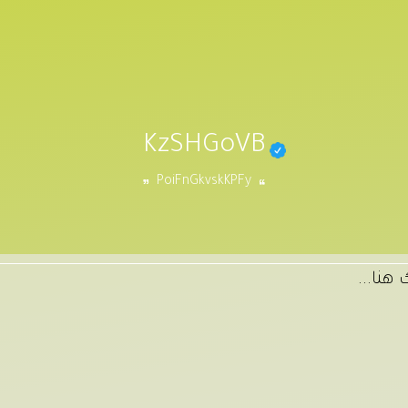
KzSHGoVB
PoiFnGkvskKPFy