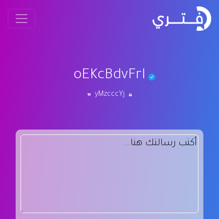
oEKcBdvFrI
yMzcccYj