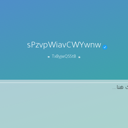
sPzvpWiavCWYwnw
TxByjwQSStB