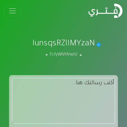
IunsqsRZIIMYzaN
FcfyWlVHVwtU