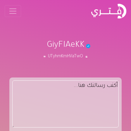
GiyFIAeKK
UTyhmKmHVaTwO