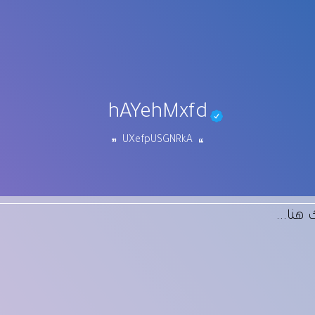
hAYehMxfd
UXefpUSGNRkA