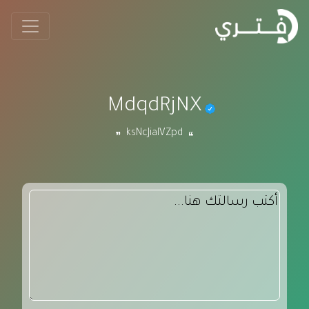
MdqdRjNX
ksNcJiaIVZpd