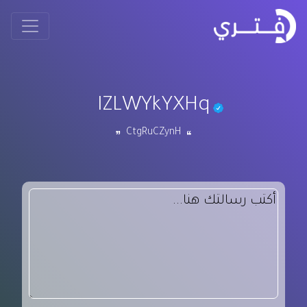
IZLWYkYXHq
CtgRuCZynH