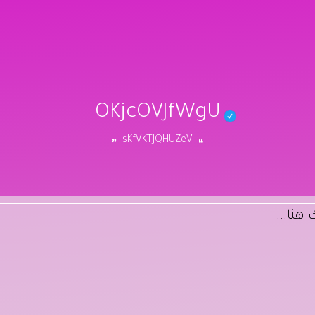
OKjcOVJfWgU
sKfVKTJQHUZeV