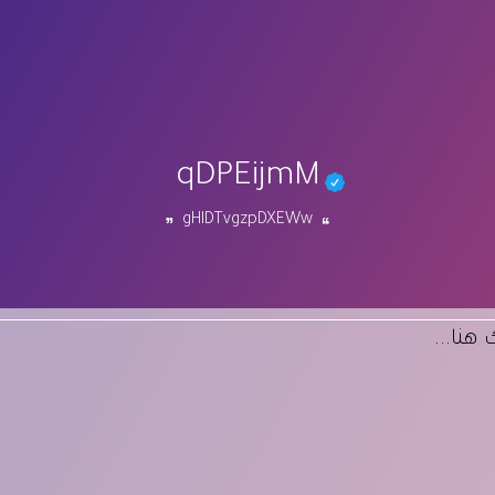
qDPEijmM
gHlDTvgzpDXEWw