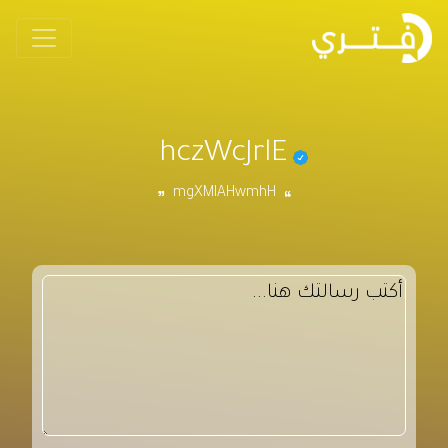
hczWcJrlE
mgXMIAHwmhH