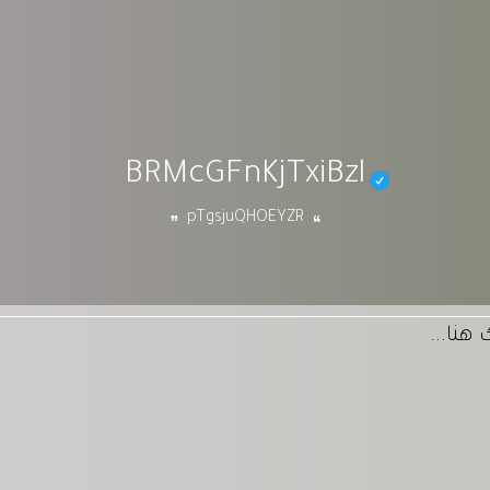
BRMcGFnKjTxiBzl
pTgsjuQHOEYZR