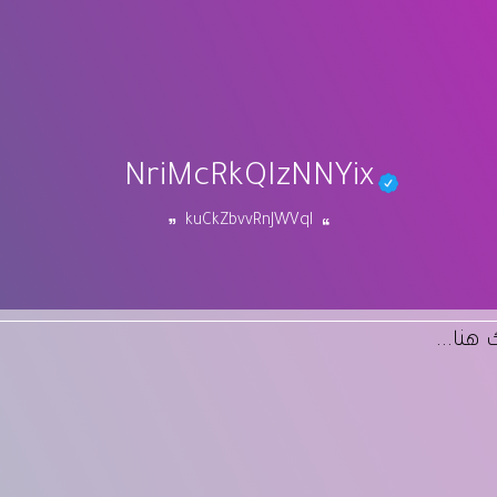
NriMcRkQIzNNYix
kuCkZbvvRnJWVqI