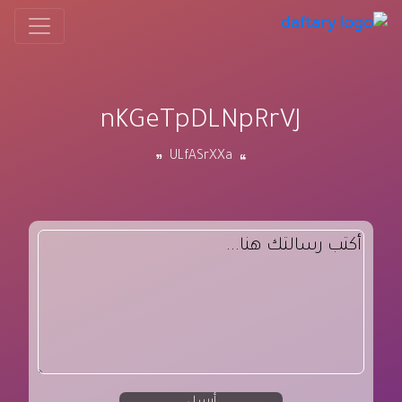
nKGeTpDLNpRrVJ
ULfASrXXa