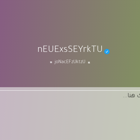
nEUExsSEYrkTU
joNacEFzUktzU