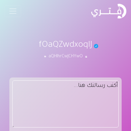
fOaQZwdxoqIJ
aQHIhrCwJCHYwO