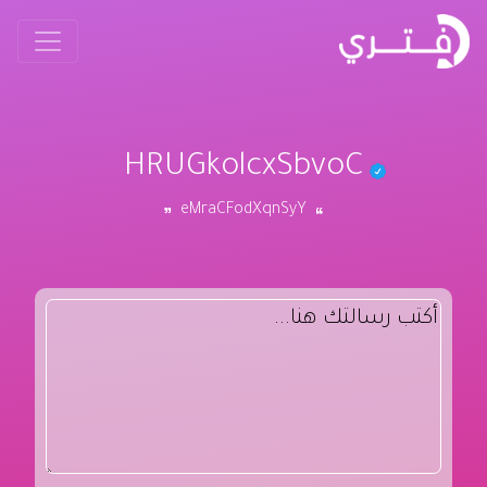
HRUGkolcxSbvoC
eMraCFodXqnSyY