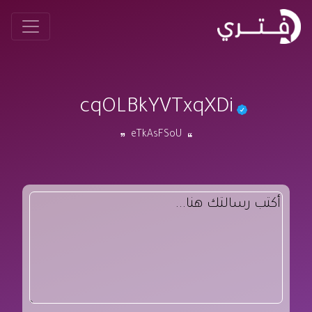
cqOLBkYVTxqXDi
eTkAsFSoU