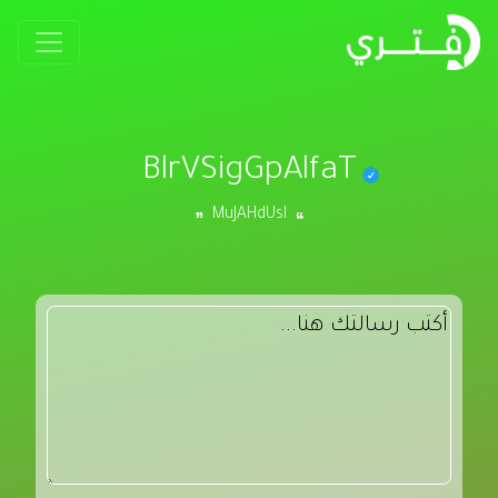
BlrVSigGpAlfaT
MuJAHdUsI