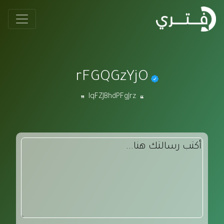
rFGQGzYjO
lqFZJBhdPFgJrz