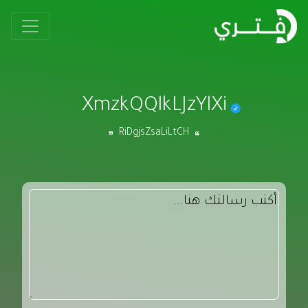
XmzkQQlkLJzYlXi
RiDgjsZsaLiLtCH